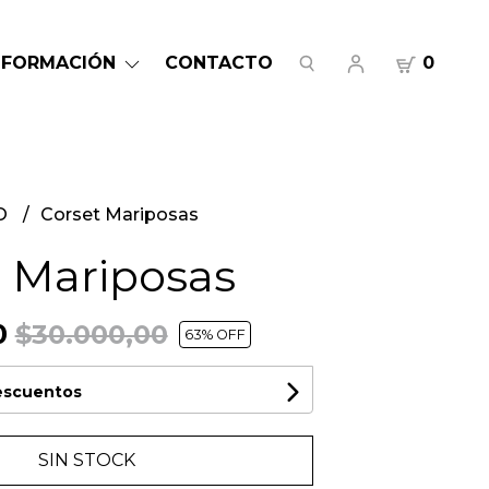
NFORMACIÓN
CONTACTO
0
O
Corset Mariposas
t Mariposas
0
$30.000,00
63
% OFF
descuentos
SIN STOCK