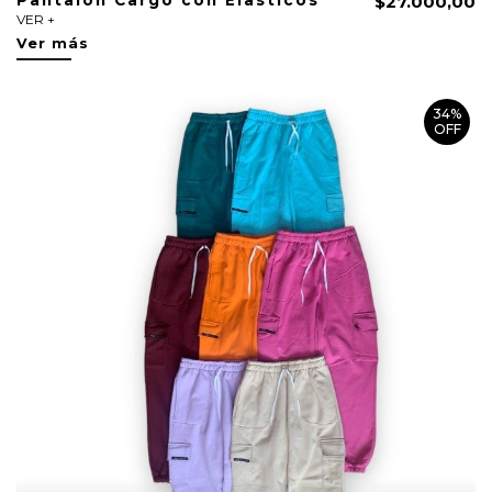
Pantalon Cargo con Elasticos
$27.000,00
VER +
Ver más
34%
OFF