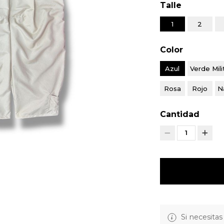
Talle
1
2
Color
Azul
Verde Mili
Rosa
Rojo
N
Cantidad
1
Si necesitas