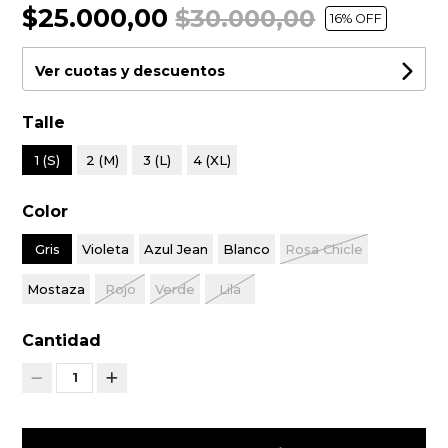
$25.000,00
$30.000,00
16
% OFF
Ver cuotas y descuentos
Talle
1 (S)
2 (M)
3 (L)
4 (XL)
Color
Gris
Violeta
Azul Jean
Blanco
Rosa Chicle
Mostaza
Rojo
Verde
Lila
Cantidad
1